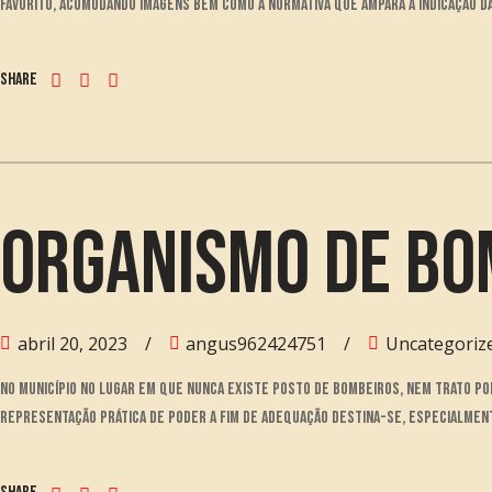
favorito, acomodando imagens bem como a Normativa que ampara a indicação das
Share
Organismo De Bom
abril 20, 2023
angus962424751
Uncategoriz
No município no lugar em que nunca existe Posto de Bombeiros, nem trato po
Representação Prática de Poder a fim de Adequação destina-se, especialment