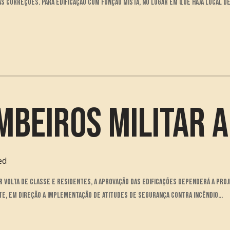
 correções. Para edificação com função mista, no lugar em que haja local de 
beiros Militar A
ed
r volta de Classe e Residentes, a aprovação das edificações dependerá a pr
e, em direção a implementação de atitudes de segurança contra incêndio...