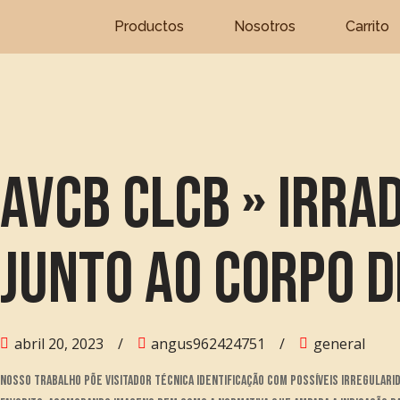
Productos
Nosotros
Carrito
Skip
to
content
Avcb Clcb » Irr
Junto Ao Corpo 
abril 20, 2023
angus962424751
general
Nosso trabalho põe visitador técnica identificação com possíveis irregular